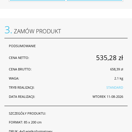
3.
ZAMÓW PRODUKT
PODSUMOWANIE
535,28 zł
CENA NETTO:
CENA BRUTTO:
658,39 zł
WAGA:
2.1 kg
TRYB REALIZACJI:
STANDARD
DATA REALIZACJI:
WTOREK 11-08-2026
SZCZEGÓŁY PRODUKTU:
FORMAT:
85 x 200 cm
DRUK:
4+0 wielkoformatowy