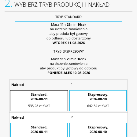
2.
WYBIERZ TRYB PRODUKCJI I NAKŁAD
TRYB STANDARD
Masz
11
h
29
min
16
sek
na złożenie zamówienia
aby produkt był gotowy
do odbioru lub dostarczony
WTOREK 11-08-2026
TRYB EKSPRESOWY‌‌
Masz
11
h
29
min
16
sek
na złożenie zamówienia
aby produkt był gotowy do odbioru
PONIEDZIAŁEK 10-08-2026
1
535,28 zł
+VAT
642,34 zł
+VAT
2