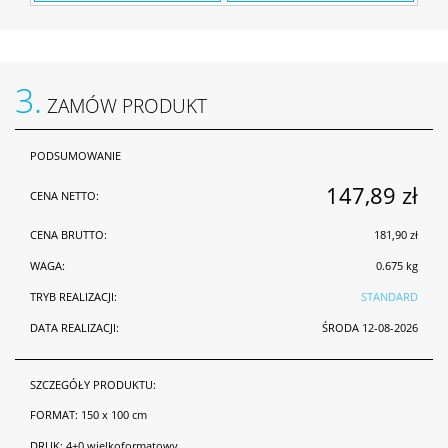
3.
ZAMÓW PRODUKT
PODSUMOWANIE
147,89 zł
CENA NETTO:
CENA BRUTTO:
181,90 zł
WAGA:
0.675 kg
TRYB REALIZACJI:
STANDARD
DATA REALIZACJI:
ŚRODA 12-08-2026
SZCZEGÓŁY PRODUKTU:
FORMAT:
150 x 100 cm
DRUK:
4+0 wielkoformatowy