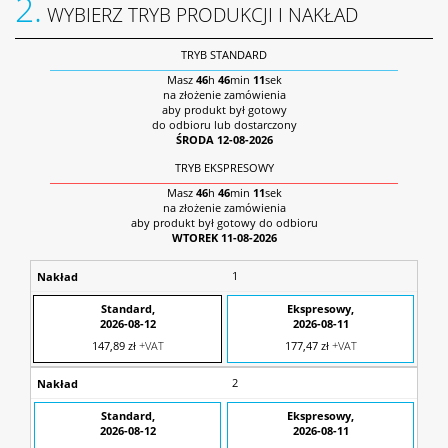
2.
WYBIERZ TRYB PRODUKCJI I NAKŁAD
TRYB STANDARD
Masz
46
h
46
min
10
sek
na złożenie zamówienia
aby produkt był gotowy
do odbioru lub dostarczony
ŚRODA 12-08-2026
TRYB EKSPRESOWY‌‌
Masz
46
h
46
min
10
sek
na złożenie zamówienia
aby produkt był gotowy do odbioru
WTOREK 11-08-2026
1
147,89 zł
+VAT
177,47 zł
+VAT
2