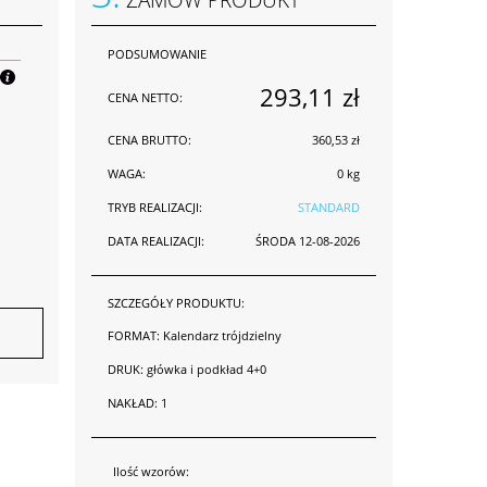
PODSUMOWANIE
293,11 zł
CENA NETTO:
CENA BRUTTO:
360,53 zł
WAGA:
0 kg
TRYB REALIZACJI:
STANDARD
DATA REALIZACJI:
ŚRODA 12-08-2026
SZCZEGÓŁY PRODUKTU:
FORMAT:
Kalendarz trójdzielny
DRUK:
główka i podkład 4+0
NAKŁAD:
1
Ilość wzorów: