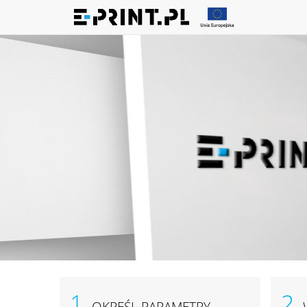
1.
2.
OKREŚL PARAMETRY
W