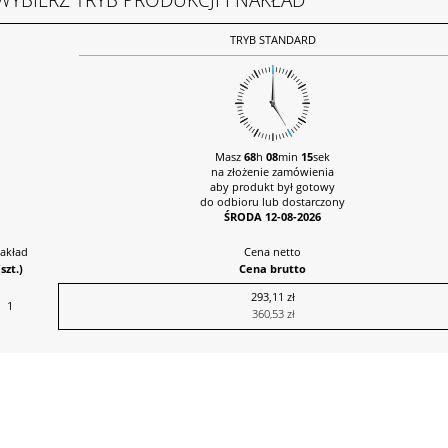
TRYB STANDARD
Masz
68
h
08
min
14
sek
na złożenie zamówienia
aby produkt był gotowy
do odbioru lub dostarczony
ŚRODA 12-08-2026
akład
Cena netto
(szt.)
Cena brutto
293,11 zł
1
360,53 zł